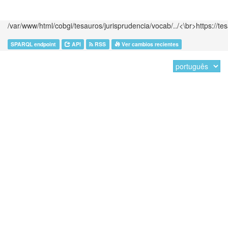
/var/www/html/cobgi/tesauros/jurisprudencia/vocab/../<\br>https://te
SPARQL endpoint
API
RSS
Ver cambios recientes