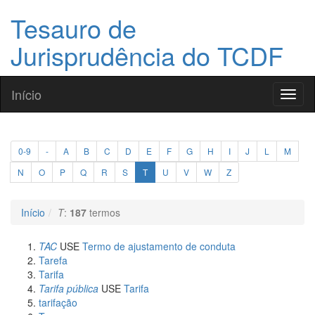
Tesauro de
Jurisprudência do TCDF
Início
Toggl
naviga
0-9
-
A
B
C
D
E
F
G
H
I
J
L
M
N
O
P
Q
R
S
T
U
V
W
Z
Início
T
:
187
termos
TAC
USE
Termo de ajustamento de conduta
Tarefa
Tarifa
Tarifa pública
USE
Tarifa
tarifação