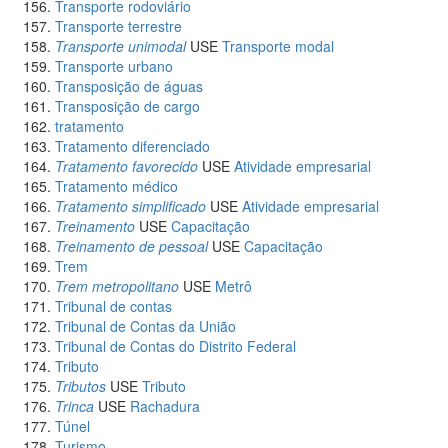
Transporte rodoviário
Transporte terrestre
Transporte unimodal
USE
Transporte modal
Transporte urbano
Transposição de águas
Transposição de cargo
tratamento
Tratamento diferenciado
Tratamento favorecido
USE
Atividade empresarial
Tratamento médico
Tratamento simplificado
USE
Atividade empresarial
Treinamento
USE
Capacitação
Treinamento de pessoal
USE
Capacitação
Trem
Trem metropolitano
USE
Metrô
Tribunal de contas
Tribunal de Contas da União
Tribunal de Contas do Distrito Federal
Tributo
Tributos
USE
Tributo
Trinca
USE
Rachadura
Túnel
Turismo