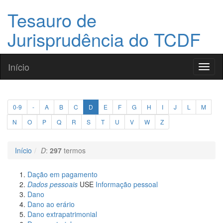
Tesauro de
Jurisprudência do TCDF
Início
Toggl
naviga
0-9
-
A
B
C
D
E
F
G
H
I
J
L
M
N
O
P
Q
R
S
T
U
V
W
Z
Início
D
:
297
termos
Dação em pagamento
Dados pessoais
USE
Informação pessoal
Dano
Dano ao erário
Dano extrapatrimonial