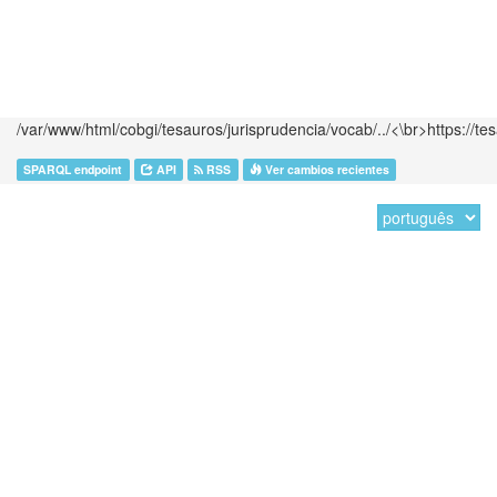
/var/www/html/cobgi/tesauros/jurisprudencia/vocab/../<\br>https://te
SPARQL endpoint
API
RSS
Ver cambios recientes