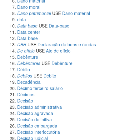
Dano material
Dano moral
Dano patrimonial
USE
Dano material
data
Data base
USE
Data-base
Data center
Data-base
DBR
USE
Declaração de bens e rendas
De ofício
USE
Ato de ofício
Debênture
Debêntures
USE
Debênture
Débito
Débitos
USE
Débito
Decadência
Décimo terceiro salário
Décimos
Decisão
Decisão administrativa
Decisão agravada
Decisão definitiva
Decisão embargada
Decisão interlocutória
Decisão judicial