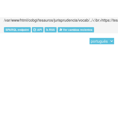
/var/www/html/cobgi/tesauros/jurisprudencia/vocab/../<\br>https://te
SPARQL endpoint
API
RSS
Ver cambios recientes