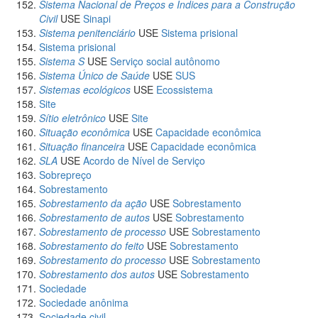
Sistema Nacional de Preços e Índices para a Construção
Civil
USE
Sinapi
Sistema penitenciário
USE
Sistema prisional
Sistema prisional
Sistema S
USE
Serviço social autônomo
Sistema Único de Saúde
USE
SUS
Sistemas ecológicos
USE
Ecossistema
Site
Sítio eletrônico
USE
Site
Situação econômica
USE
Capacidade econômica
Situação financeira
USE
Capacidade econômica
SLA
USE
Acordo de Nível de Serviço
Sobrepreço
Sobrestamento
Sobrestamento da ação
USE
Sobrestamento
Sobrestamento de autos
USE
Sobrestamento
Sobrestamento de processo
USE
Sobrestamento
Sobrestamento do feito
USE
Sobrestamento
Sobrestamento do processo
USE
Sobrestamento
Sobrestamento dos autos
USE
Sobrestamento
Sociedade
Sociedade anônima
Sociedade civil