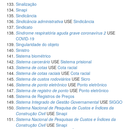
Sinalização
Sinapi
Sindicância
Sindicância administrativa
USE
Sindicância
Sindicato
Síndrome respiratória aguda grave coronavírus 2
USE
COVID-19
Singularidade do objeto
Sinistro
Sistema biométrico
Sistema carcerário
USE
Sistema prisional
Sistema de cotas
USE
Cota racial
Sistema de cotas raciais
USE
Cota racial
Sistema de custos rodoviários
USE
Sicro
Sistema de ponto eletrônico
USE
Ponto eletrônico
Sistema de registro de ponto
USE
Ponto eletrônico
Sistema de Registros de Preços
Sistema Integrado de Gestão Governamental
USE
SIGGO
Sistema Nacional de Pesquisa de Custos e Índices da
Construção Civil
USE
Sinapi
Sistema Nacional de Pesquisas de Custos e Índices da
Construção Civil
USE
Sinapi