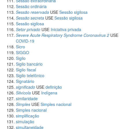
Sessão extraordinária
Sessão ordinária
Sessão reservada
USE
Sessão sigilosa
Sessão secreta
USE
Sessão sigilosa
Sessão sigilosa
Setor privado
USE
Iniciativa privada
Severe Acute Respiratory Syndrome Coronavirus 2
USE
COVID-19
Sicro
SIGGO
Sigilo
Sigilo bancário
Sigilo fiscal
Sigilo telefônico
Signatário
significado
USE
definição
Silvícola
USE
Indígena
similaridade
Simples
USE
Simples nacional
Simples nacional
simplificação
simulação
simultaneidade