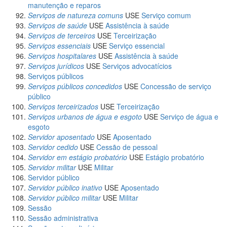
manutenção e reparos
Serviços de natureza comuns
USE
Serviço comum
Serviços de saúde
USE
Assistência à saúde
Serviços de terceiros
USE
Terceirização
Serviços essenciais
USE
Serviço essencial
Serviços hospitalares
USE
Assistência à saúde
Serviços jurídicos
USE
Serviços advocatícios
Serviços públicos
Serviços públicos concedidos
USE
Concessão de serviço
público
Serviços terceirizados
USE
Terceirização
Serviços urbanos de água e esgoto
USE
Serviço de água e
esgoto
Servidor aposentado
USE
Aposentado
Servidor cedido
USE
Cessão de pessoal
Servidor em estágio probatório
USE
Estágio probatório
Servidor militar
USE
Militar
Servidor público
Servidor público inativo
USE
Aposentado
Servidor público militar
USE
Militar
Sessão
Sessão administrativa