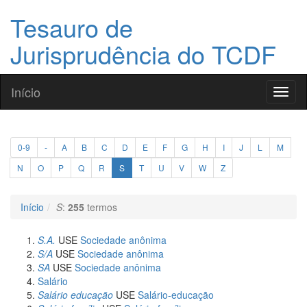
Tesauro de
Jurisprudência do TCDF
Início
Toggl
naviga
0-9
-
A
B
C
D
E
F
G
H
I
J
L
M
N
O
P
Q
R
S
T
U
V
W
Z
Início
S
:
255
termos
S.A.
USE
Sociedade anônima
S/A
USE
Sociedade anônima
SA
USE
Sociedade anônima
Salário
Salário educação
USE
Salário-educação