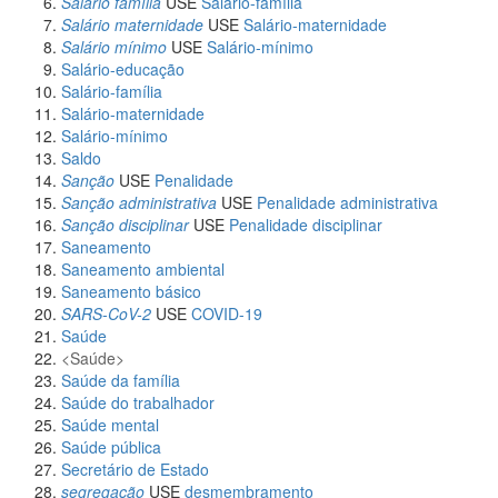
Salário família
USE
Salário-família
Salário maternidade
USE
Salário-maternidade
Salário mínimo
USE
Salário-mínimo
Salário-educação
Salário-família
Salário-maternidade
Salário-mínimo
Saldo
Sanção
USE
Penalidade
Sanção administrativa
USE
Penalidade administrativa
Sanção disciplinar
USE
Penalidade disciplinar
Saneamento
Saneamento ambiental
Saneamento básico
SARS-CoV-2
USE
COVID-19
Saúde
Saúde
Saúde da família
Saúde do trabalhador
Saúde mental
Saúde pública
Secretário de Estado
segregação
USE
desmembramento