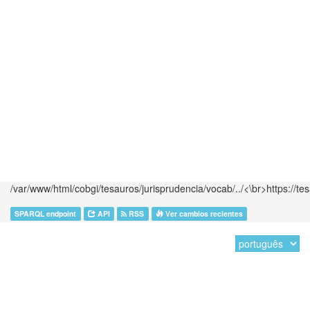
/var/www/html/cobgi/tesauros/jurisprudencia/vocab/../<\br>https://te
SPARQL endpoint
API
RSS
Ver cambios recientes