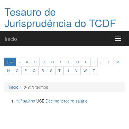
Tesauro de
Jurisprudência do TCDF
Início
Toggl
naviga
0-9
-
A
B
C
D
E
F
G
H
I
J
L
M
N
O
P
Q
R
S
T
U
V
W
Z
Início
0-9
:
1
termos
13º salário
USE
Décimo terceiro salário