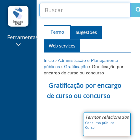
Termo
Sugestões
Ferramentas
Web services
Sugestões
de termos
Inicio
›
Administração e Planejamento
e
públicos
›
Gratificação
›
Gratificação por
correções
encargo de curso ou concurso
Extrator
de
Gratificação por encargo
Palavras-
de curso ou concurso
Chave
Alterações
recentes
Termos relacionados
Concurso público
Curso