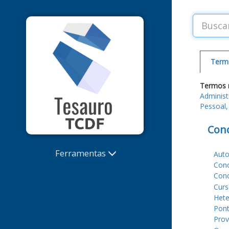
Term
Termos 
Administ
Pessoal,
Conc
Ferramentas
Auto
Conc
Sugestões de termos e
Conc
correções
Curs
Extrator de Palavras-Chave
Hete
Alterações recentes
Pon
Prov