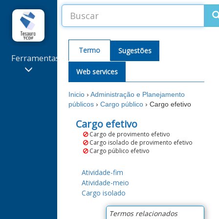
Termo
Sugestões
Ferramentas
Web services
Sugestões
de termos
Inicio
›
Administração e Planejamento
e
públicos
›
Cargo público
›
Cargo efetivo
correções
Extrator
Cargo efetivo
de
Cargo de provimento efetivo
Palavras-
Cargo isolado de provimento efetivo
Chave
Cargo público efetivo
Alterações
recentes
Atividade-fim
Atividade-meio
Cargo isolado
Termos relacionados