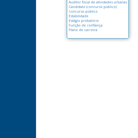
Auditor fiscal de atividades urbanas
Candidato (concurso público)
Concurso público
Estabilidade
Estágio probatório
Função de confiança
Plano de carreira