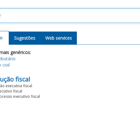
o
Sugestões
Web services
mais genéricos:
ributário
civil
ução fiscal
ão executiva fiscal
cutivo fiscal
ocesso executivo fiscal