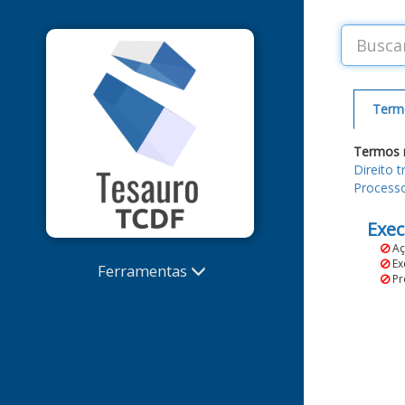
Term
Termos 
Direito t
Processo 
Exec
Aç
Exe
Ferramentas
Pr
Sugestões de termos e
correções
Extrator de Palavras-Chave
Alterações recentes