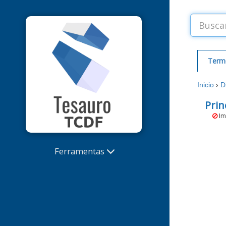
Term
Inicio
›
D
Prin
Im
Ferramentas
Sugestões de termos e
correções
Extrator de Palavras-Chave
Alterações recentes