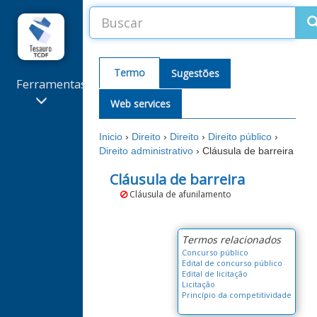
Termo
Sugestões
Ferramentas
Web services
Sugestões
de termos
Inicio
›
Direito
›
Direito
›
Direito público
›
e
Direito administrativo
›
Cláusula de barreira
correções
Extrator
Cláusula de barreira
de
Cláusula de afunilamento
Palavras-
Chave
Alterações
Termos relacionados
recentes
Concurso público
Edital de concurso público
Edital de licitação
Licitação
Princípio da competitividade