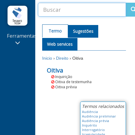
Termo
Sugestões
Ferramentas
Web services
Sugestões
de termos
Inicio
›
Direito
›
Oitiva
e
correções
Oitiva
Extrator
Inquirição
de
Oitiva de testemunha
Palavras-
Oitiva prévia
Chave
Alterações
recentes
Termos relacionados
Audiência
Audiência preliminar
Audiência prévia
Inquérito
Interrogatório
Irregularidade