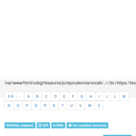
/var/www/html/cobgi/tesauros/jurisprudencia/vocab/../<\br>https://te
0-9
-
A
B
C
D
E
F
G
H
I
J
L
M
N
O
P
Q
R
S
T
U
V
W
Z
SPARQL endpoint
API
RSS
Ver cambios recientes