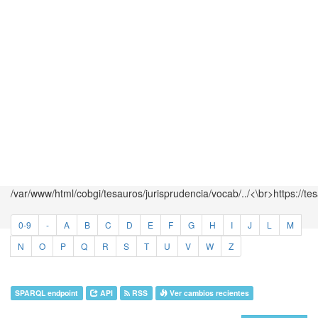
/var/www/html/cobgi/tesauros/jurisprudencia/vocab/../<\br>https://te
0-9
-
A
B
C
D
E
F
G
H
I
J
L
M
N
O
P
Q
R
S
T
U
V
W
Z
SPARQL endpoint
API
RSS
Ver cambios recientes