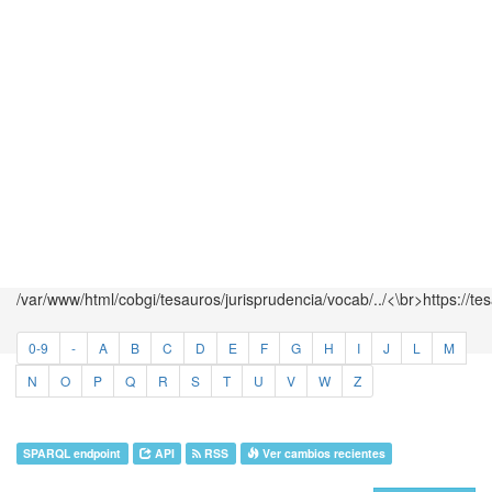
/var/www/html/cobgi/tesauros/jurisprudencia/vocab/../<\br>https://te
0-9
-
A
B
C
D
E
F
G
H
I
J
L
M
N
O
P
Q
R
S
T
U
V
W
Z
SPARQL endpoint
API
RSS
Ver cambios recientes