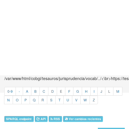
/var/www/html/cobgi/tesauros/jurisprudencia/vocab/../<\br>https://te
0-9
-
A
B
C
D
E
F
G
H
I
J
L
M
N
O
P
Q
R
S
T
U
V
W
Z
SPARQL endpoint
API
RSS
Ver cambios recientes