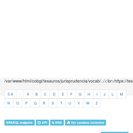
/var/www/html/cobgi/tesauros/jurisprudencia/vocab/../<\br>https://te
0-9
-
A
B
C
D
E
F
G
H
I
J
L
M
N
O
P
Q
R
S
T
U
V
W
Z
SPARQL endpoint
API
RSS
Ver cambios recientes