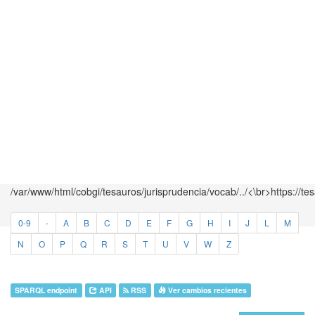
/var/www/html/cobgi/tesauros/jurisprudencia/vocab/../<\br>https://te
0-9
-
A
B
C
D
E
F
G
H
I
J
L
M
N
O
P
Q
R
S
T
U
V
W
Z
SPARQL endpoint
API
RSS
Ver cambios recientes