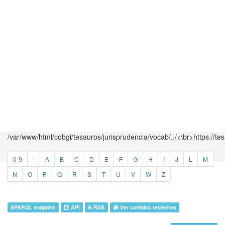
/var/www/html/cobgi/tesauros/jurisprudencia/vocab/../<\br>https://te
0-9
-
A
B
C
D
E
F
G
H
I
J
L
M
N
O
P
Q
R
S
T
U
V
W
Z
SPARQL endpoint
API
RSS
Ver cambios recientes