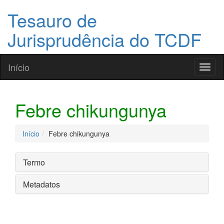
Tesauro de
Jurisprudência do TCDF
Início
Toggl
naviga
Febre chikungunya
Início
Febre chikungunya
Termo
Metadatos