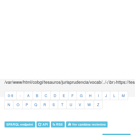
/var/www/html/cobgi/tesauros/jurisprudencia/vocab/../<\br>https://te
0-9
-
A
B
C
D
E
F
G
H
I
J
L
M
N
O
P
Q
R
S
T
U
V
W
Z
SPARQL endpoint
API
RSS
Ver cambios recientes