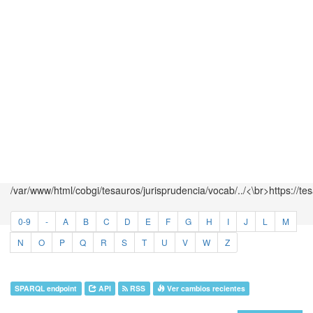
/var/www/html/cobgi/tesauros/jurisprudencia/vocab/../<\br>https://te
0-9
-
A
B
C
D
E
F
G
H
I
J
L
M
N
O
P
Q
R
S
T
U
V
W
Z
SPARQL endpoint
API
RSS
Ver cambios recientes