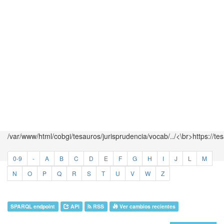
/var/www/html/cobgi/tesauros/jurisprudencia/vocab/../<\br>https://te
0-9
-
A
B
C
D
E
F
G
H
I
J
L
M
N
O
P
Q
R
S
T
U
V
W
Z
SPARQL endpoint
API
RSS
Ver cambios recientes