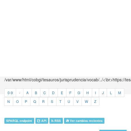
/var/www/html/cobgi/tesauros/jurisprudencia/vocab/../<\br>https://te
0-9
-
A
B
C
D
E
F
G
H
I
J
L
M
N
O
P
Q
R
S
T
U
V
W
Z
SPARQL endpoint
API
RSS
Ver cambios recientes