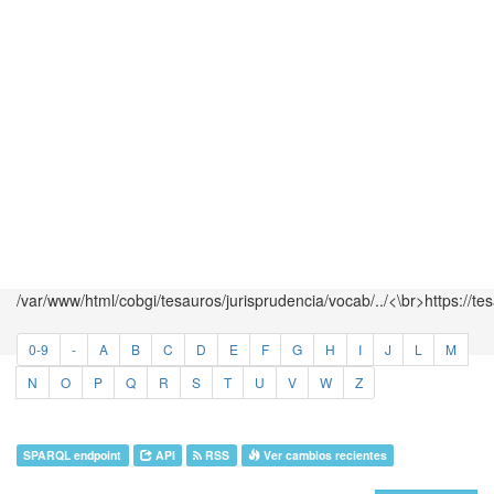
/var/www/html/cobgi/tesauros/jurisprudencia/vocab/../<\br>https://te
0-9
-
A
B
C
D
E
F
G
H
I
J
L
M
N
O
P
Q
R
S
T
U
V
W
Z
SPARQL endpoint
API
RSS
Ver cambios recientes