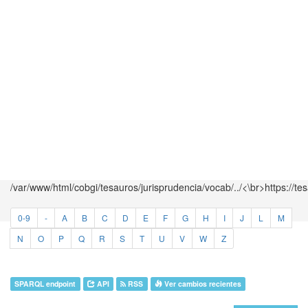
/var/www/html/cobgi/tesauros/jurisprudencia/vocab/../<\br>https://te
0-9
-
A
B
C
D
E
F
G
H
I
J
L
M
N
O
P
Q
R
S
T
U
V
W
Z
SPARQL endpoint
API
RSS
Ver cambios recientes