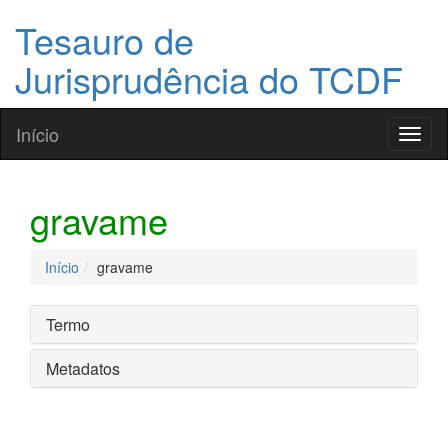
Tesauro de
Jurisprudência do TCDF
Início
Toggl
naviga
gravame
Início
gravame
Termo
Metadatos