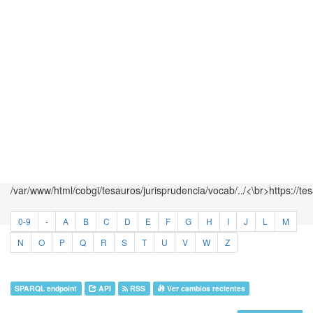
/var/www/html/cobgi/tesauros/jurisprudencia/vocab/../<\br>https://te
0-9
-
A
B
C
D
E
F
G
H
I
J
L
M
N
O
P
Q
R
S
T
U
V
W
Z
SPARQL endpoint
API
RSS
Ver cambios recientes