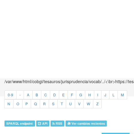
/var/www/html/cobgi/tesauros/jurisprudencia/vocab/../<\br>https://te
0-9
-
A
B
C
D
E
F
G
H
I
J
L
M
N
O
P
Q
R
S
T
U
V
W
Z
SPARQL endpoint
API
RSS
Ver cambios recientes