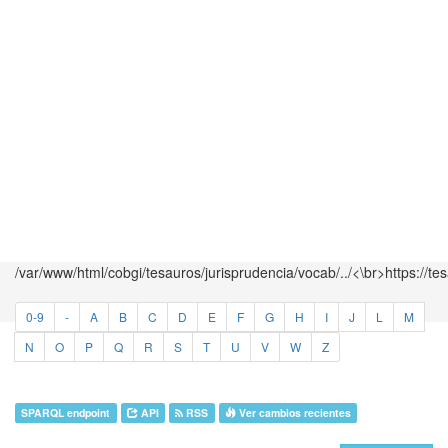
/var/www/html/cobgi/tesauros/jurisprudencia/vocab/../<\br>https://te
0-9
-
A
B
C
D
E
F
G
H
I
J
L
M
N
O
P
Q
R
S
T
U
V
W
Z
SPARQL endpoint
API
RSS
Ver cambios recientes