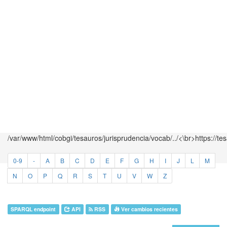
/var/www/html/cobgi/tesauros/jurisprudencia/vocab/../<\br>https://te
0-9
-
A
B
C
D
E
F
G
H
I
J
L
M
N
O
P
Q
R
S
T
U
V
W
Z
SPARQL endpoint
API
RSS
Ver cambios recientes