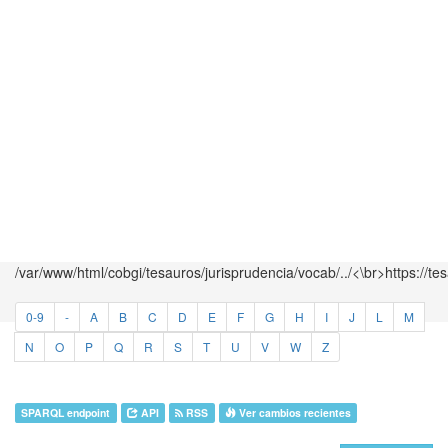
/var/www/html/cobgi/tesauros/jurisprudencia/vocab/../<\br>https://te
0-9
-
A
B
C
D
E
F
G
H
I
J
L
M
N
O
P
Q
R
S
T
U
V
W
Z
SPARQL endpoint
API
RSS
Ver cambios recientes