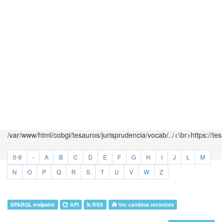
/var/www/html/cobgi/tesauros/jurisprudencia/vocab/../<\br>https://te
0-9
-
A
B
C
D
E
F
G
H
I
J
L
M
N
O
P
Q
R
S
T
U
V
W
Z
SPARQL endpoint
API
RSS
Ver cambios recientes