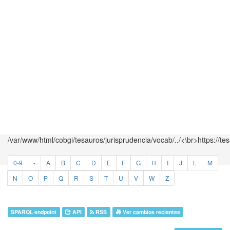
/var/www/html/cobgi/tesauros/jurisprudencia/vocab/../<\br>https://te
0-9
-
A
B
C
D
E
F
G
H
I
J
L
M
N
O
P
Q
R
S
T
U
V
W
Z
SPARQL endpoint
API
RSS
Ver cambios recientes