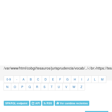
/var/www/html/cobgi/tesauros/jurisprudencia/vocab/../<\br>https://te
0-9
-
A
B
C
D
E
F
G
H
I
J
L
M
N
O
P
Q
R
S
T
U
V
W
Z
SPARQL endpoint
API
RSS
Ver cambios recientes