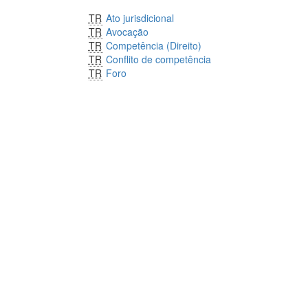
TR
Ato jurisdicional
TR
Avocação
TR
Competência (Direito)
TR
Conflito de competência
TR
Foro