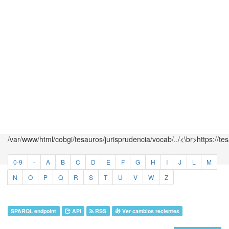
/var/www/html/cobgi/tesauros/jurisprudencia/vocab/../<\br>https://te
0-9
-
A
B
C
D
E
F
G
H
I
J
L
M
N
O
P
Q
R
S
T
U
V
W
Z
SPARQL endpoint
API
RSS
Ver cambios recientes