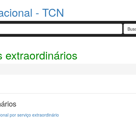
acional - TCN
s extraordinários
nários
ional por serviço extraordinário